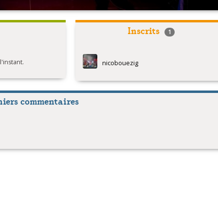
Inscrits
1
instant.
nicobouezig
niers commentaires