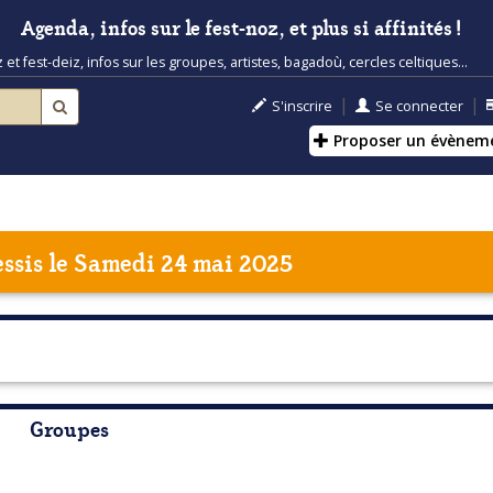
Agenda, infos sur le fest-noz, et plus si affinités !
t fest-deiz, infos sur les groupes, artistes, bagadoù, cercles celtiques...
|
|
S'inscrire
Se connecter
Proposer un évènem
ssis
le Samedi 24 mai 2025
Groupes