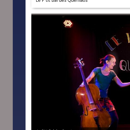
Le P'tit Bal des Queniaos