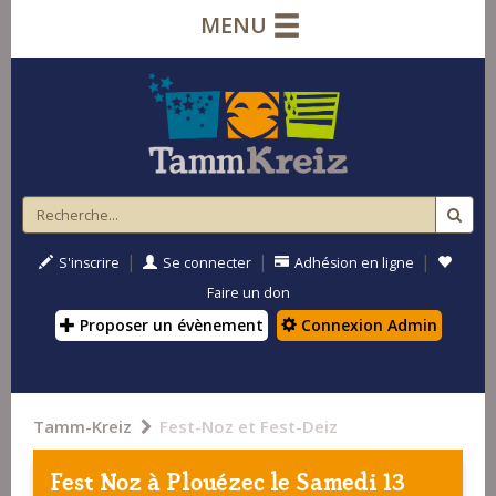
MENU
|
|
|
S'inscrire
Se connecter
Adhésion en ligne
Faire un don
Proposer un évènement
Connexion Admin
Tamm-Kreiz
Fest-Noz et Fest-Deiz
Fest Noz à
Plouézec
le Samedi 13