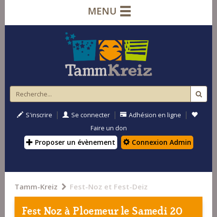
MENU
|
|
|
S'inscrire
Se connecter
Adhésion en ligne
Faire un don
Proposer un évènement
Connexion Admin
Tamm-Kreiz
Fest-Noz et Fest-Deiz
Fest Noz à
Ploemeur
le Samedi 20