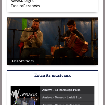
Revest/leignel
Tassin/Perennès
Tassin/Perennès
Extraits musicaux
Amieva - La Rociniega-Polka
Amieva - Toneyu - Laridé 8tps