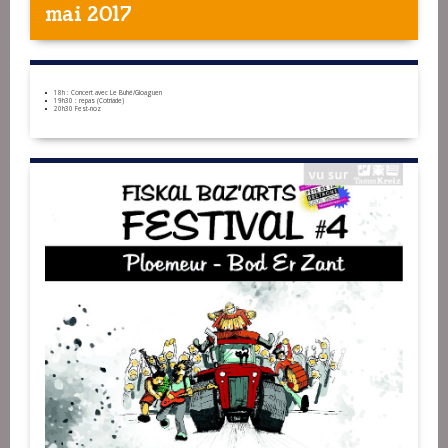
mai 2017
18h : Concert avec Le Buhé/Gloaguen
19h30 : repas (Cotriade)
20h30 Fest-noz