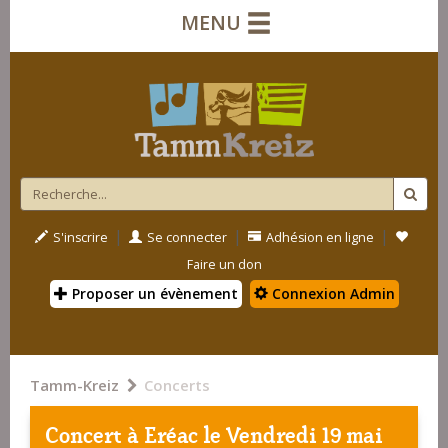
MENU
|
|
|
S'inscrire
Se connecter
Adhésion en ligne
Faire un don
Proposer un évènement
Connexion Admin
Tamm-Kreiz
Concerts
Concert à
Eréac
le Vendredi 19 mai