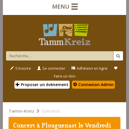
MENU
|
|
|
S'inscrire
Se connecter
Adhésion en ligne
Faire un don
Proposer un évènement
Connexion Admin
Tamm-Kreiz
Concerts
Concert à
Plouguenast
le Vendredi