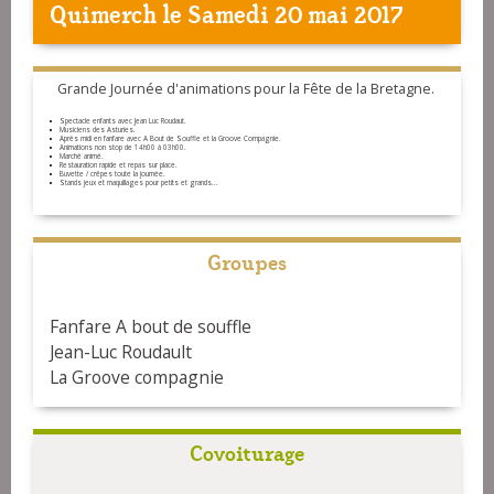
Quimerch
le Samedi 20 mai 2017
Grande Journée d'animations pour la Fête de la Bretagne.
Spectacle enfants avec Jean Luc Roudaut.
Musiciens des Asturies.
Après midi en fanfare avec A Bout de Souffle et la Groove Compagnie.
Animations non stop de 14h00 à 03h00.
Marché animé.
Restauration rapide et repas sur place.
Buvette / crêpes toute la journée.
Stands jeux et maquillages pour petits et grands...
Groupes
Fanfare A bout de souffle
Jean-Luc Roudault
La Groove compagnie
Covoiturage