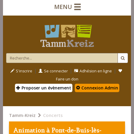
MENU
|
|
|
S'inscrire
Se connecter
Adhésion en ligne
Faire un don
Proposer un évènement
Connexion Admin
Tamm-Kreiz
Concerts
Animation à
Pont-de-Buis-lès-