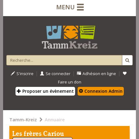
MENU
|
|
|
S'inscrire
Se connecter
Adhésion en ligne
Faire un don
Proposer un évènement
Connexion Admin
Tamm-Kreiz
Annuaire
Les frères Cariou