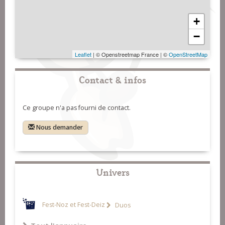
+
−
Leaflet
| © Openstreetmap France | ©
OpenStreetMap
Contact & infos
Ce groupe n'a pas fourni de contact.
Nous demander
Univers
Fest-Noz et Fest-Deiz
Duos