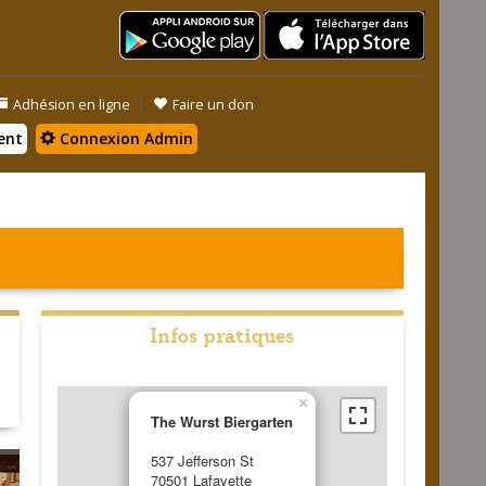
|
Adhésion en ligne
Faire un don
ent
Connexion Admin
Infos pratiques
×
The Wurst Biergarten
537 Jefferson St
70501 Lafayette