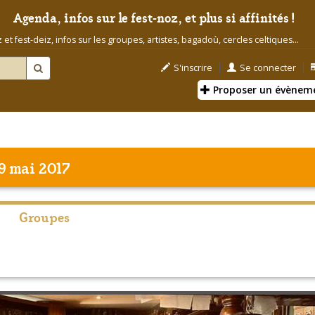
Agenda, infos sur le fest-noz, et plus si affinités !
t fest-deiz, infos sur les groupes, artistes, bagadoù, cercles celtiques...
|
|
S'inscrire
Se connecter
Proposer un évènem
9 mai 2017
Groupes