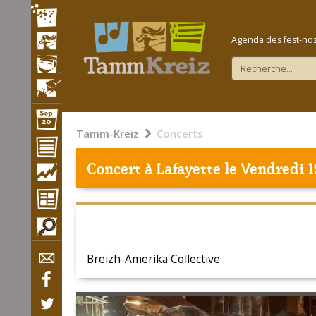
Agenda des fest-noz e
Tamm-Kreiz
Concerts
Concert à
Lafayette
le Vendredi 1
Breizh-Amerika Collective