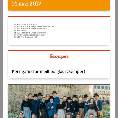
14 mai 2017
14 h 30 Présentation du cercle
14 h 40 Spectacle du Groupe enfants "Il était une fois"
14 h 55 Spectacle du Groupe adultes "Futur"
15 h 15 Entracte
15 h 30 Spectacle du Groupe adultes "Rêves"
16 h00 Présentation Costumes et autres
16 h 30 Fest deiz jusqu'à 18 h
Groupes
Korriganed ar meilhoù glas (Quimper)