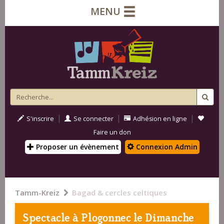
MENU
|
|
|
S'inscrire
Se connecter
Adhésion en ligne
Faire un don
Proposer un évènement
Connexion Admin
Tamm-Kreiz
Bagad & cercles celtiques
Spectacle à
Plogonnec
le Dimanche