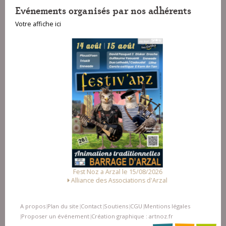
Evénements organisés par nos adhérents
Votre affiche ici
Fest Noz a Arzal le 15/08/2026
Alliance des Associations d'Arzal
A propos
Plan du site
Contact
Soutiens
CGU
Mentions légales
|
|
|
|
|
Proposer un événement
Création graphique : artnoz.fr
|
|