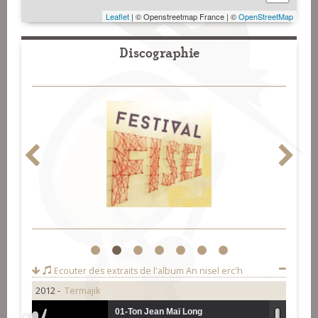
Leaflet
| © Openstreetmap France | ©
OpenStreetMap
Discographie
1
2
3
4
5
6
7
Ecouter des extraits de l'album
An nisel erc'h
2012 -
Termajik
01-Ton Jean Maï Long