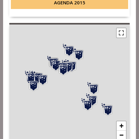
AGENDA 2015
+
−