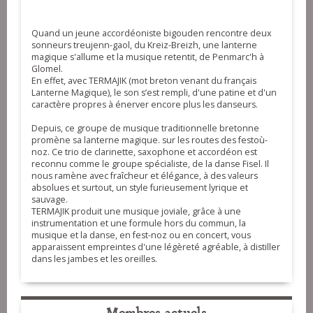
Quand un jeune accordéoniste bigouden rencontre deux
sonneurs treujenn-gaol, du Kreiz-Breizh, une lanterne
magique s'allume et la musique retentit, de Penmarc'h à
Glomel.
En effet, avec TERMAJIK (mot breton venant du français
Lanterne Magique), le son s’est rempli, d'une patine et d'un
caractère propres à énerver encore plus les danseurs.
Depuis, ce groupe de musique traditionnelle bretonne
promène sa lanterne magique. sur les routes des festoù-
noz. Ce trio de clarinette, saxophone et accordéon est
reconnu comme le groupe spécialiste, de la danse Fisel. Il
nous ramène avec fraîcheur et élégance, à des valeurs
absolues et surtout, un style furieusement lyrique et
sauvage.
TERMAJIK produit une musique joviale, grâce à une
instrumentation et une formule hors du commun, la
musique et la danse, en fest-noz ou en concert, vous
apparaissent empreintes d'une légèreté agréable, à distiller
dans les jambes et les oreilles.
Membres actuels