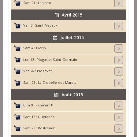
Sam 21 :
Laniscat
Avril 2015
Ven 3 :
Saint-Mayeux
Juillet 2015
Sam 4 :
Plérin
Lun 13 :
Plogastel-Saint-Germain
Ven 24 :
Plozévet
Sam 25 :
La Chapelle-des-Marais
Août 2015
Dim 9 :
Penmarc'h
Sam 15 :
Guérande
Sam 29 :
Rostrenen