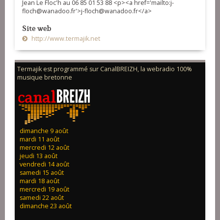
Jean Le Floc'h au 06 85 01 53 88 <p><a href='mailto:j-
floch@wanadoo.fr'>j-floch@wanadoo.fr</a>
Site web
http://www.termajik.net
Termajik est programmé sur CanalBREIZH, la webradio 100%
musique bretonne
dimanche 9 août
mardi 11 août
mercredi 12 août
jeudi 13 août
vendredi 14 août
samedi 15 août
mardi 18 août
mercredi 19 août
samedi 22 août
dimanche 23 août