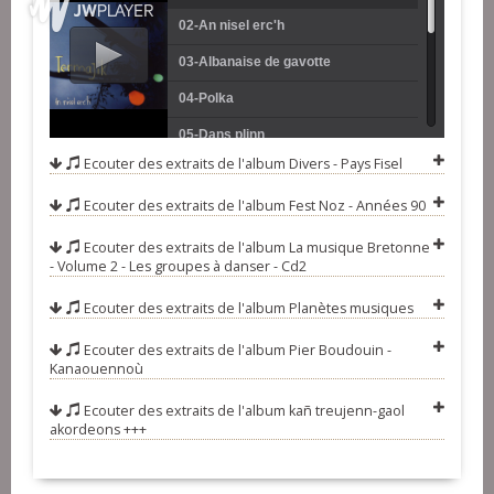
02-An nisel erc'h
03-Albanaise de gavotte
04-Polka
05-Dans plinn
Ecouter des extraits de l'album
Divers - Pays Fisel
06-Lizher Zoudard
Ecouter des extraits de l'album
Fest Noz - Années 90
07-Pourlet
08-Valse rouge
Ecouter des extraits de l'album
La musique Bretonne
- Volume 2 - Les groupes à danser - Cd2
09-Ton ber fisel
Ecouter des extraits de l'album
Planètes musiques
10-Bal fisel
Ecouter des extraits de l'album
Pier Boudouin -
11-Ton hir fisel
Kanaouennoù
12-Feunteun ar wazh haleg
Ecouter des extraits de l'album
kañ treujenn-gaol
13-Gavotte 66666
akordeons +++