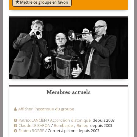
Mettre ce groupe en favori
Membres actuels
Afficher l'historique du groupe
Patrick LANCIEN
/
Accordéon diatonique
depuis 2003
Claude LE BARON
/
Bombarde
,
Biniou
depuis 2003
Fabien ROBBE
/
Cornet à piston depuis 2003