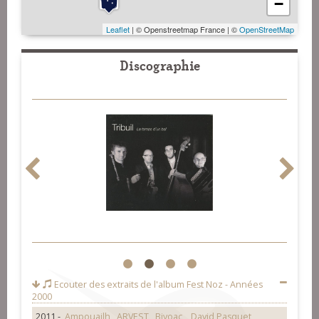
−
Leaflet
| © Openstreetmap France | ©
OpenStreetMap
Discographie
1
2
3
4
Ecouter des extraits de l'album
Fest Noz - Années
2000
2011 -
Ampouailh
,
ARVEST
,
Bivoac
,
David Pasquet