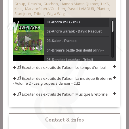
Group
,
Deus'ta
,
Guichen
,
Hamon Martin Quintet
,
HiKS
,
Kejaj
,
Marzin/Sibéril/Guichen
,
Pascal LAMOUR
,
Plantec
,
Startijenn
,
Tribuil
,
Wig a Wag
01-Andro PSG - PSG
02-Andro waraok - David Pasquet
Group
03-Kalon - Plantec
04-Bronn's battle (ton doubl plinn) -
Startijenn
05-Rond de Loudéac - Tribuil
Ecouter des extraits de l'album
Le temps d'un bal
06-E ti Lisa (andro) - Wig A Wag
Ecouter des extraits de l'album
La musique Bretonne
07-E kroazent ma buhez (kas ha
- Volume 2 - Les groupes à danser - Cd2
barzh) - Arvest
08-L'épongiste (laridé 8 tps) -
Ecouter des extraits de l'album
Musique Bretonne
Bivoac
09-Dans tro mod ar Poher - Deus'Ta
10-Ker an dour - Les Frères Guichen
11-Ober troig mezv (polka) -
Contact & infos
Ampouailh
12-Noz tomm (ton double gavotte) -