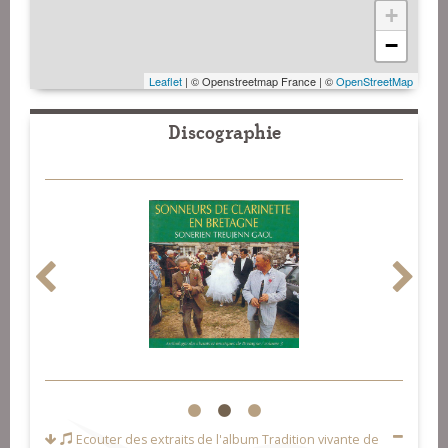
+
−
Leaflet
| © Openstreetmap France | ©
OpenStreetMap
Discographie
1
2
3
Ecouter des extraits de l'album
Tradition vivante de