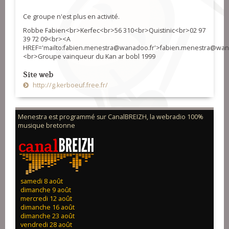
Ce groupe n'est plus en activité.
Robbe Fabien<br>Kerfec<br>56 310<br>Quistinic<br>02 97
39 72 09<br><A
HREF='mailto:fabien.menestra@wanadoo.fr'>fabien.menestra@wan
<br>Groupe vainqueur du Kan ar bobl 1999
Site web
http://g.kerboeuf.free.fr/
Menestra est programmé sur CanalBREIZH, la webradio 100%
musique bretonne
samedi 8 août
dimanche 9 août
mercredi 12 août
dimanche 16 août
dimanche 23 août
vendredi 28 août