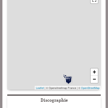
+
−
Leaflet
| © Openstreetmap France | ©
OpenStreetMap
Discographie