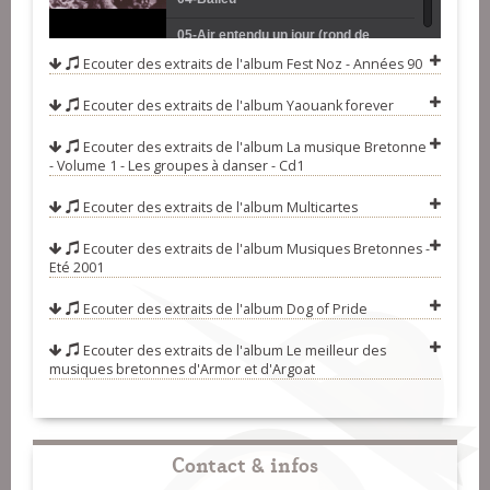
05-Air entendu un jour (rond de
Ecouter des extraits de l'album
Fest Noz - Années 90
Loudia)
06-Riquegnée
Ecouter des extraits de l'album
Yaouank forever
07-Slow reels
08-Le circareussien (cercle
Ecouter des extraits de l'album
La musique Bretonne
- Volume 1 - Les groupes à danser - Cd1
circassien)
09-Under the sun (andro)
Ecouter des extraits de l'album
Multicartes
10-Vrp multicartes - Loudia take -
Ecouter des extraits de l'album
Musiques Bretonnes -
2004
11-La Beauceronne (valse)
Eté 2001
12-La Bourrée sans coins (bourées
Ecouter des extraits de l'album
Dog of Pride
3 temps)
13-Jolie Nanon (mélodie)
Ecouter des extraits de l'album
Le meilleur des
14-Kerlec 1, Kerlec 2, Kerlec 3
musiques bretonnes d'Armor et d'Argoat
(hanter dro)
15-Vrp multicartes - Roahzon take -
2001
Contact & infos