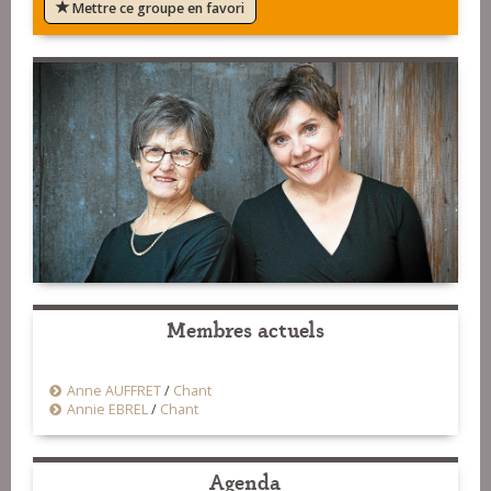
Mettre ce groupe en favori
Membres actuels
Anne AUFFRET
/
Chant
Annie EBREL
/
Chant
Agenda