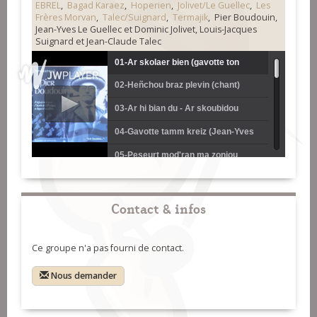
EBREL
,
Bagad Karaez
,
Hoperien
,
Jolivet/Le Guellec
,
Les
Frères Morvan
,
Talec/Suignard
,
Termajik
, Pier Boudouin,
Jean-Yves Le Guellec et Dominic Jolivet, Louis-Jacques
Suignard et Jean-Claude Talec
01-Ar skolaer bien (gavotte ton
02-Heñchou braz plevin (chant)
simpl) (Pier Boudouin)
(Anne Auffret)
03-Ar hi bian du - Ar skoubidou
(gavotte ton simpl) (Jean-Yves Le
04-Gavotte tamm kreiz (Jean-Yves
Guellec et Dominic Jolivet)
Le Guellec et Dominic Jolivet)
05-Peseurt mod'ran ma zoniou
(gavotte ton doubl) (Jean-Yves Le
06-Chilaouet ma mignoned (chant)
Guellec et Dominic Jolivet)
(Annie Ebrel)
07-Ar galon ken tener (bal et ton
Contact & infos
fisel) (Hoperien)
08-Ar wenn avalou (chant) (Les
Ce groupe n'a pas fourni de contact.
frères Morvan)
09-Ar merhed'zo wwar ar mêz
(gavotte ton simpl) (Louis-Jacques
10-Hir eo ar goañv (gavotte tamm
Nous demander
Suignard et Jean-Claude Talec)
kreiz) (Louis-Jacques Suignard et
11-Konkour Speied (gavotte ton