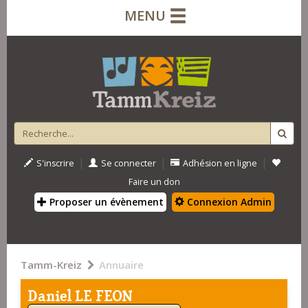
MENU
|
|
|
S'inscrire
Se connecter
Adhésion en ligne
Faire un don
Proposer un évènement
Connexion Admin
Tamm-Kreiz
Annuaire
Daniel LE FEON