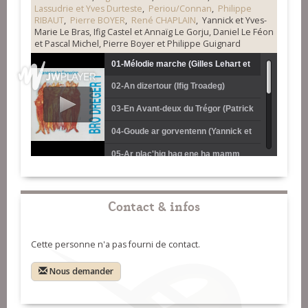
Lassudrie et Yves Durteste
,
Periou/Connan
,
Philippe
RIBAUT
,
Pierre BOYER
,
René CHAPLAIN
, Yannick et Yves-
Marie Le Bras, Ifig Castel et Annaïg Le Gorju, Daniel Le Féon
et Pascal Michel, Pierre Boyer et Philippe Guignard
01-Mélodie marche (Gilles Lehart et
02-An dizertour (Ifig Troadeg)
Gildas Moal)
03-En Avant-deux du Trégor (Patrick
Lassudrie et Yves Durteste)
04-Goude ar gorventenn (Yannick et
Yves-Marie Le Bras)
05-Ar plac'hig hag ene ha mamm
(Ifig Castel et Annaïg Le Gorju)
06-Suite Plinn (ton simpl) (Daniel Le
Féon et Pascal Michel)
07-Suite Plinn (bal) (Daniel Le Féon
Contact & infos
et Pascal Michel)
08-Suite Plinn (ton doubl) (Daniel Le
Cette personne n'a pas fourni de contact.
Féon et Pascal Michel)
09-Ar chaseer beuzet (Claude
Lintanf)
10-Marches du Trégor (Philippe
Nous demander
Ribaut et René Chaplain)
11-Les cerfs-volants (valse) (Pierre