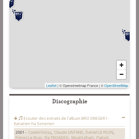
+
−
Leaflet
| © Openstreetmap France | ©
OpenStreetMap
Discographie
Ecouter des extraits de l'album
BRO DREGER I -
Kanarien ha Sonerien
2001 -
Castel/Gorju
,
Claude LINTANF
,
Daniel LE FEON
,
Frères Le Bras
,
Ifig TROADEG
,
Moal/Léhart
,
Patrick