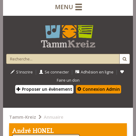
MENU
|
|
|
S'inscrire
Se connecter
Adhésion en ligne
Faire un don
Proposer un évènement
Connexion Admin
Tamm-Kreiz
Annuaire
André HONEL