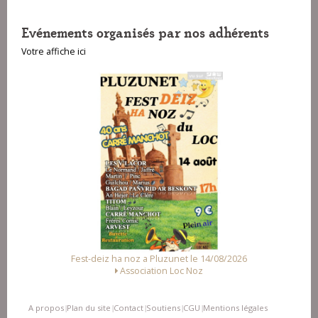
Evénements organisés par nos adhérents
Votre affiche ici
luzunet le 14/08/2026
Fest Noz a Arzal le 15/08/2026
on Loc Noz
Alliance des Associations d'Arz
A propos
Plan du site
Contact
Soutiens
CGU
Mentions légales
|
|
|
|
|