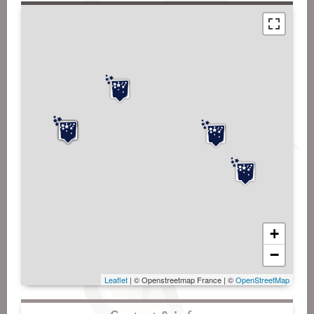
+
−
Leaflet
| © Openstreetmap France | ©
OpenStreetMap