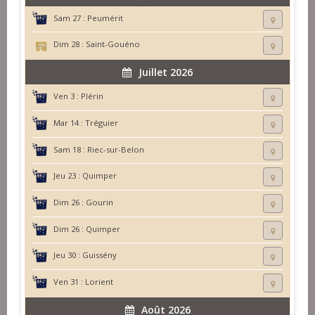
Sam 27 :
Peumérit
Dim 28 :
Saint-Gouéno
Juillet 2026
Ven 3 :
Plérin
Mar 14 :
Tréguier
Sam 18 :
Riec-sur-Belon
Jeu 23 :
Quimper
Dim 26 :
Gourin
Dim 26 :
Quimper
Jeu 30 :
Guissény
Ven 31 :
Lorient
Août 2026