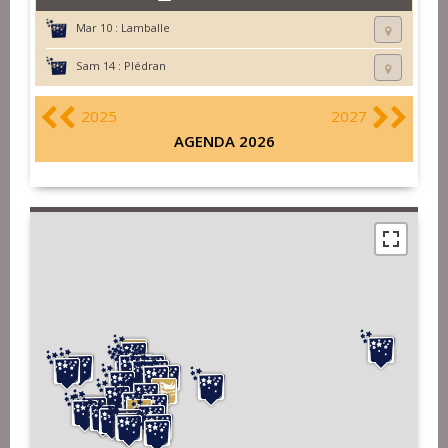
Mar 10 :
Lamballe
Sam 14 :
Plédran
2025
2027
AGENDA 2026