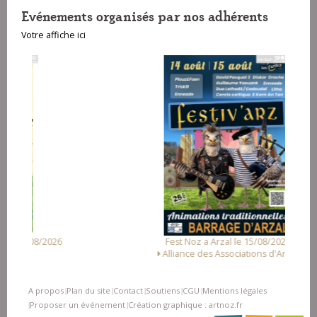
Evénements organisés par nos adhérents
Votre affiche ici
Fest Noz a Arzal le 15/08/2026
Alliance des Associations d'Arzal
A propos
Plan du site
Contact
Soutiens
CGU
Mentions légales
|
|
|
|
|
Proposer un événement
Création graphique : artnoz.fr
|
|