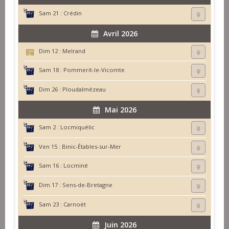
Sam 21 :
Crédin
Avril 2026
Dim 12 :
Melrand
Sam 18 :
Pommerit-le-Vicomte
Dim 26 :
Ploudalmézeau
Mai 2026
Sam 2 :
Locmiquélic
Ven 15 :
Binic-Étables-sur-Mer
Sam 16 :
Locminé
Dim 17 :
Sens-de-Bretagne
Sam 23 :
Carnoët
Juin 2026