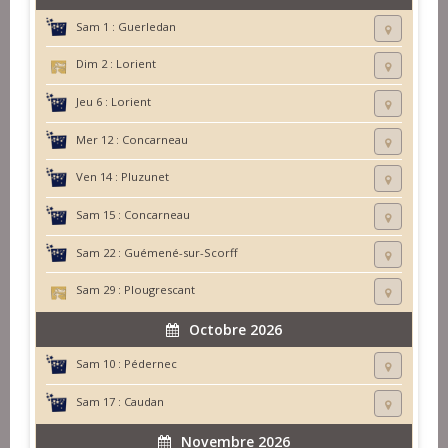
Sam 1 :
Guerledan
Dim 2 :
Lorient
Jeu 6 :
Lorient
Mer 12 :
Concarneau
Ven 14 :
Pluzunet
Sam 15 :
Concarneau
Sam 22 :
Guémené-sur-Scorff
Sam 29 :
Plougrescant
Octobre 2026
Sam 10 :
Pédernec
Sam 17 :
Caudan
Novembre 2026