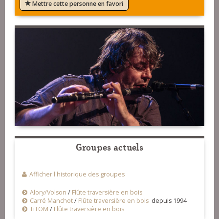
Mettre cette personne en favori
Groupes actuels
Afficher l'historique des groupes
Alory/Volson
/
Flûte traversière en bois
Carré Manchot
/
Flûte traversière en bois
depuis 1994
TiTOM
/
Flûte traversière en bois