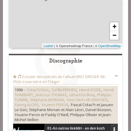
+
−
Leaflet
| © Openstreetmap France | ©
OpenStreetMap
Discographie
Ecouter des extraits de l'album
BRO DREGER VIII -
Flûte traversière en Trégor
1996 -
Créac'h/Goïc
,
Cyrille PENVEN
,
Hervé DODE
,
Hervé
THABBART
,
Jean-Luc THOMAS
,
Léhart/Le Bras
,
Philippe
TURBIN
,
Stéphane MORVAN
,
Yann Herri AR GWICHER
,
Yannig ALORY
,
Youenn PERON
, Pascal Créac'h et Jaouen
Le Goïc, Stéphane Morvan et Alain Léon, Daniel Boisson,
Youenn Peron et Paddy O'Neill, Philippe Ollivier et Jean-
Michel Veillon
01-An oatrou liskildri - an den kozh