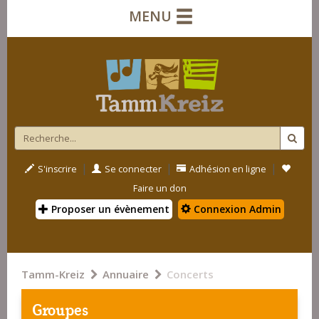
MENU
|
|
|
S'inscrire
Se connecter
Adhésion en ligne
Faire un don
Proposer un évènement
Connexion Admin
Tamm-Kreiz
Annuaire
Concerts
Groupes