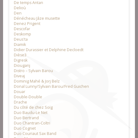
De temps Antan
Delioù
Den
Dénécheau Jâze musette
Denez Prigent
Descofar
Deskomp
Deus'ta
Diamik
Didier Durassier et Delphine Decloedt
Dièse3
Digresk
Diouganj
Distro – Sylvain Barou
Diveaj
Dominig Mahé & Jorj Belz
Donal Lunny/Sylvain Barou/Fred Guichen
Douar
Double-Double
Drache
Du côté de chez Soïg
Duo Baudu-Le Net
Duo Bertrand
Duo Chantran-Coltri
Duo Cognet
Duo Couriaut Sax Band