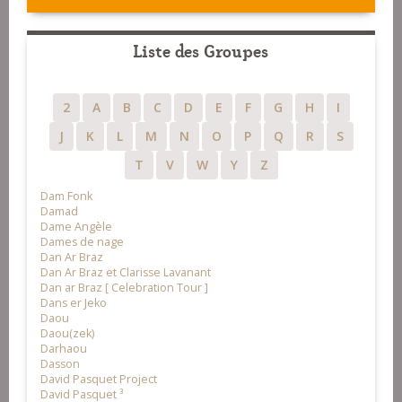
Liste des Groupes
2
A
B
C
D
E
F
G
H
I
J
K
L
M
N
O
P
Q
R
S
T
V
W
Y
Z
Dam Fonk
Damad
Dame Angèle
Dames de nage
Dan Ar Braz
Dan Ar Braz et Clarisse Lavanant
Dan ar Braz [ Celebration Tour ]
Dans er Jeko
Daou
Daou(zek)
Darhaou
Dasson
David Pasquet Project
David Pasquet ³