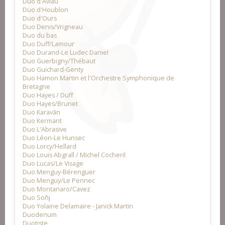
Duo d'Aviau
Duo d'Houblon
Duo d'Ours
Duo Denis/Vrigneau
Duo du bas
Duo Duff/Lamour
Duo Durand-Le Ludec Daniel
Duo Guerbigny/Thébaut
Duo Guichard-Genty
Duo Hamon Martin et l'Orchestre Symphonique de
Bretagne
Duo Hayes / Duff
Duo Hayes/Brunet
Duo Karavãn
Duo Kermant
Duo L'Abrasive
Duo Léon-Le Hunsec
Duo Lorcy/Hellard
Duo Louis Abgrall / Michel Cocheril
Duo Lucas/Le Visage
Duo Menguy-Bérenguer
Duo Menguy/Le Pennec
Duo Montanaro/Cavez
Duo Soñj
Duo Yolaine Delamaire - Janick Martin
Duodenum
Duotiste