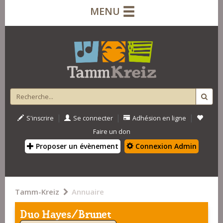
MENU
|
|
|
S'inscrire
Se connecter
Adhésion en ligne
Faire un don
Proposer un évènement
Connexion Admin
Tamm-Kreiz
Annuaire
Duo Hayes/Brunet