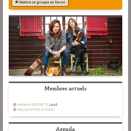
Mettre ce groupe en favori
Membres actuels
Hélène BRUNET
/
Laud
Nicola HAYES
/
Violon
Agenda