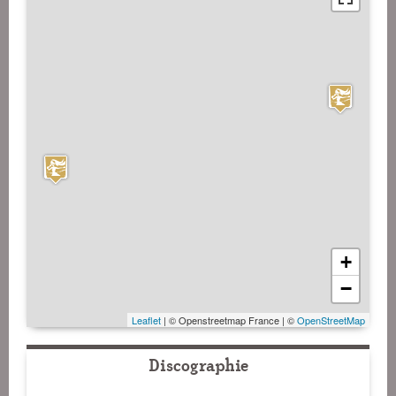
+
−
Leaflet
| © Openstreetmap France | ©
OpenStreetMap
Discographie