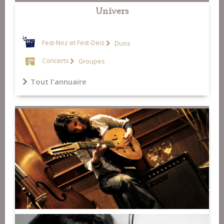
Univers
Fest-Noz et Fest-Deiz
Duos
Concerts
Groupes
Tout l'annuaire