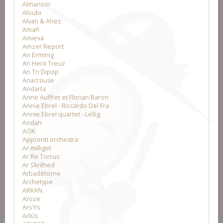
Almanzor
Aloubi
Alvan & Ahez
Amañ
Amieva
Amzer Report
An Erminig
An Hent Treuz
An Tri Dipop
Anacrouse
Andarta
Anne Auffret et Florian Baron
Annie Ebrel - Riccardo Del Fra
Annie Ebrel quartet - Lellig
Aodan
AOK
Apprenti orchestra
Ar milliget
Ar Re Torrus
Ar Skrilhed
Arbadétorne
Archetype
ARKAN
Aroze
Ars'Ys
Artùs