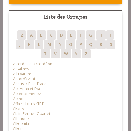
Liste des Groupes
2
A
B
C
D
E
F
G
H
I
J
K
L
M
N
O
P
Q
R
S
T
V
W
Y
Z
À cordes et accordéon
A Galzew
À l'Evâillée
Accord’avant
Acoustic Rise Track
Aël-Anna et Eva
Aeled ar menez
Aelnoz
Affaire Louis 4TET
AkanA
Alain Pennec Quartet
Albinonix
Alkeemia
Alkemi