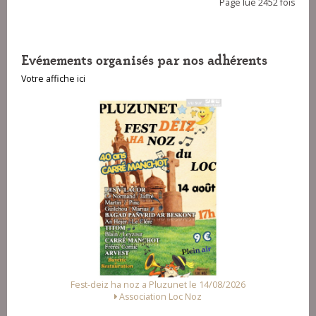
Page lue 2452 fois
Evénements organisés par nos adhérents
Votre affiche ici
a Pluzunet le 14/08/2026
Fest Noz a Arzal le 15/08/2
ation Loc Noz
Alliance des Associations d'