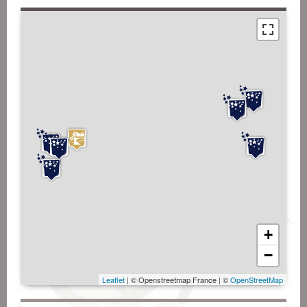
+
−
Leaflet
| © Openstreetmap France | ©
OpenStreetMap