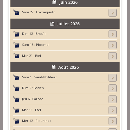
Juin 2026
Sam 27 :
Locmiquélic
Juillet 2026
Dim 12 :
Brec'h
Sam 18 :
Ploemel
Mar 21 :
Etel
Août 2026
Sam 1 :
Saint-Philibert
Dim 2 :
Baden
Jeu 6 :
Carnac
Mar 11 :
Etel
Mer 12 :
Plouhinec