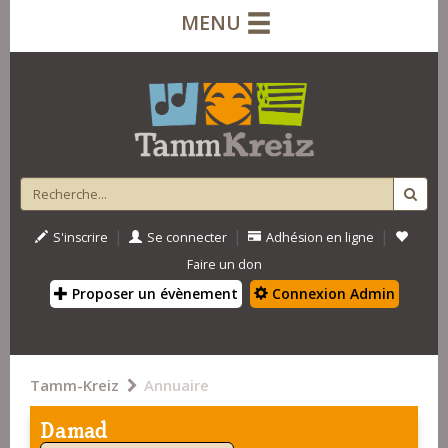
MENU
|
|
|
S'inscrire
Se connecter
Adhésion en ligne
Faire un don
Proposer un évènement
Connexion Admin
Tamm-Kreiz
Annuaire
Damad