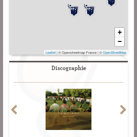
+
−
Leaflet
| © Openstreetmap France | ©
OpenStreetMap
Discographie