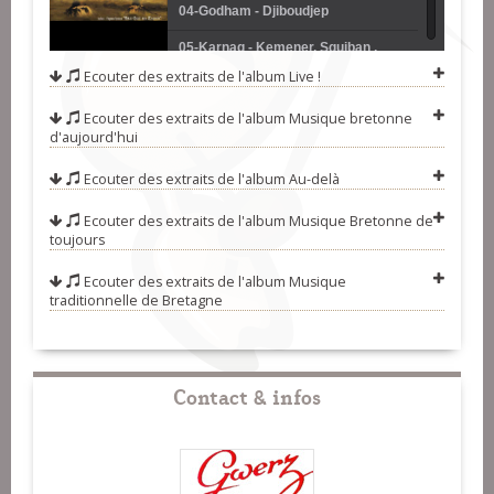
04-Godham - Djiboudjep
05-Karnag - Kemener, Squiban ,
Ecouter des extraits de l'album
Live !
Noguès
06-Dans Tricot - Trio Roland Becker
Ecouter des extraits de l'album
Musique bretonne
07-La Langue De Chez Moi -
d'aujourd'hui
Sonerien Du
08-Ce Bonheur-Là - Glenmor
Ecouter des extraits de l'album
Au-delà
09-A La Porte A Marianne - Gwenola
Ecouter des extraits de l'album
Musique Bretonne de
Ropars
10-Dagda - Glaz
toujours
11-Les Crapous Décollent - Gwenfol
Ecouter des extraits de l'album
Musique
traditionnelle de Bretagne
12-Kest Ar Sonerien - Soïg Sibéril
13-Medley - Marc Pollier-Dominique
Manchon
14-Laridé-Gavotte - Carré-Manchot
Contact & infos
15-Amazing Grace - Bagad De Lann-
Bihoué
16-Bro Goz Ma Zadou (Hymne
Breton) - Breizh A Gan