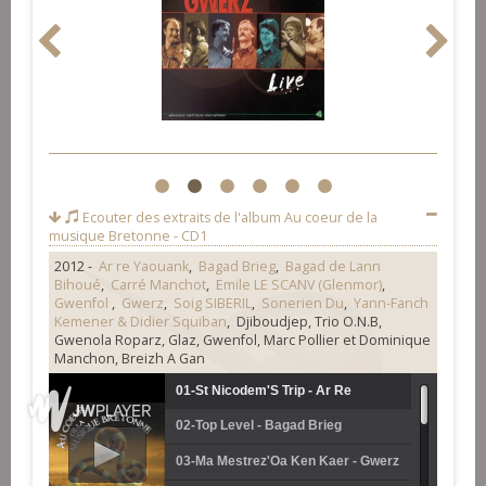
1
2
3
4
5
6
Ecouter des extraits de l'album
Au coeur de la
musique Bretonne - CD1
2012 -
Ar re Yaouank
,
Bagad Brieg
,
Bagad de Lann
Bihoué
,
Carré Manchot
,
Emile LE SCANV (Glenmor)
,
Gwenfol
,
Gwerz
,
Soig SIBERIL
,
Sonerien Du
,
Yann-Fanch
Kemener & Didier Squiban
, Djiboudjep, Trio O.N.B,
Gwenola Roparz, Glaz, Gwenfol, Marc Pollier et Dominique
Manchon, Breizh A Gan
01-St Nicodem'S Trip - Ar Re
02-Top Level - Bagad Brieg
Yaouank
03-Ma Mestrez'Oa Ken Kaer - Gwerz