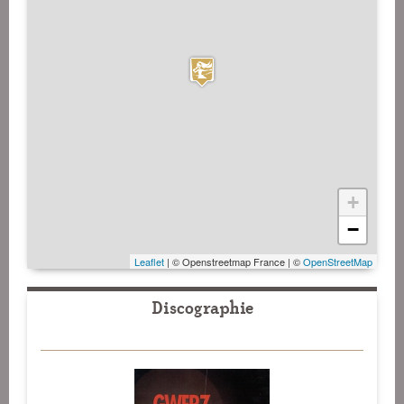
+
−
Leaflet
| © Openstreetmap France | ©
OpenStreetMap
Discographie