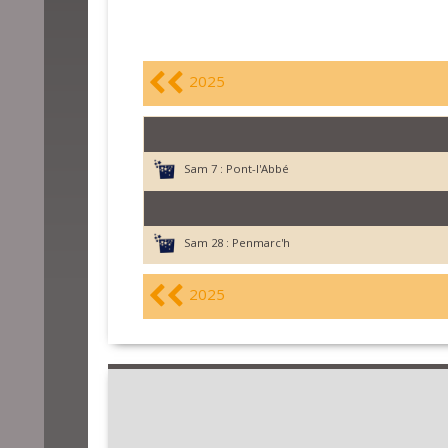
2025
Sam 7 :
Pont-l'Abbé
Sam 28 :
Penmarc'h
2025