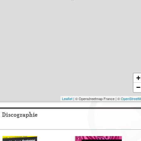
+
−
Leaflet
| © Openstreetmap France | ©
OpenStreet
Discographie