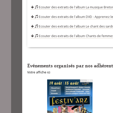
Ecouter des extraits de l'album
La musique Breton
07-Je veux rev
08-Jabadao St
Ecouter des extraits de l'album
DVD - Apprenez le
09-Le maire d
Ecouter des extraits de l'album
Le chant des sardi
10-Rabat deoc
Ecouter des extraits de l'album
Chants de femmes
11-Paotred an
12-Lundi de P
13-Bigoudenne
Evénements organisés par nos adhérent
14-Suite de g
Votre affiche ici