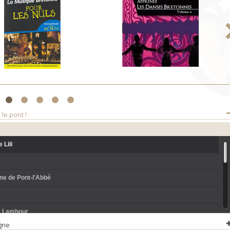
2
3
4
5
6
le pont !
 Lili
ne de Pont-l'Abbé
é Lambour
gne
Bouzar (gavotte)