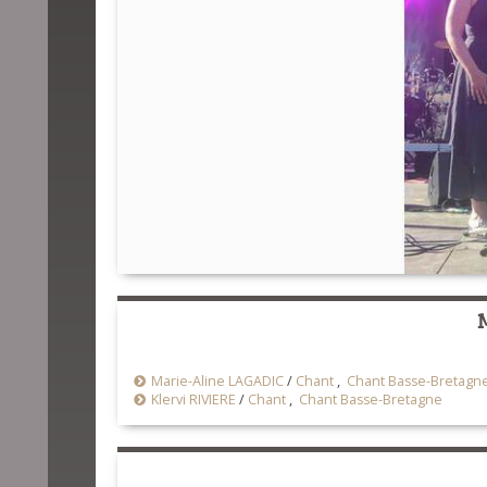
Marie-Aline LAGADIC
/
Chant
,
Chant Basse-Bretagn
Klervi RIVIERE
/
Chant
,
Chant Basse-Bretagne