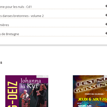
ne pour les nuls - Cd1
oir ma bigoudène (bal)
oupig
s danses bretonnes - volume 2
es Glénan
nières
'h Fortuniañ
 de Bretagne
 Dachenn
âques
d Penn ar pont
s
avottes Bigoudènes - Bagad Cap Caval