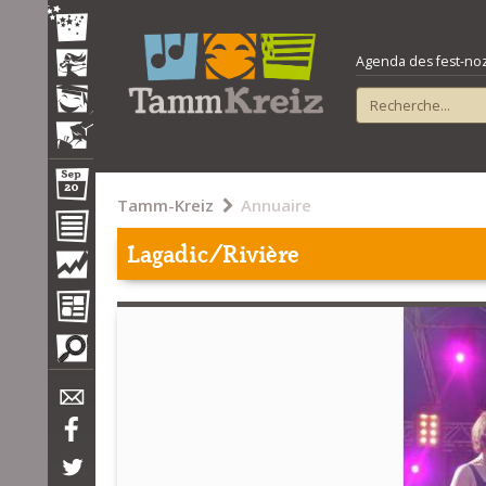
Agenda des fest-noz e
Tamm-Kreiz
Annuaire
Lagadic/Rivière