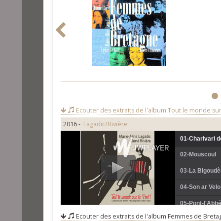
1
Ecouter des extraits de l'album
Tout le monde sur 
2016 -
Lagadic/Rivière
01-Charivari de
02-Mouscoul
03-La Bigoudè
04-Son ar Velo
05-Pont-l'Abb
Ecouter des extraits de l'album
Femmes de Breta
06-Kaourintin 