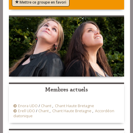
Mettre ce groupe en favori
Membres actuels
Enora UDO
/
Chant
,
Chant Haute Bretagne
Erell UDO
/
Chant
,
Chant Haute Bretagne
,
Accordéon
diatonique