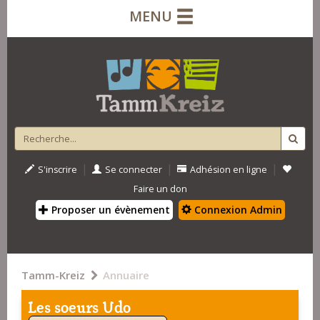
MENU
|
|
|
S'inscrire
Se connecter
Adhésion en ligne
Faire un don
Proposer un évènement
Connexion Admin
Tamm-Kreiz
Annuaire
Les soeurs Udo