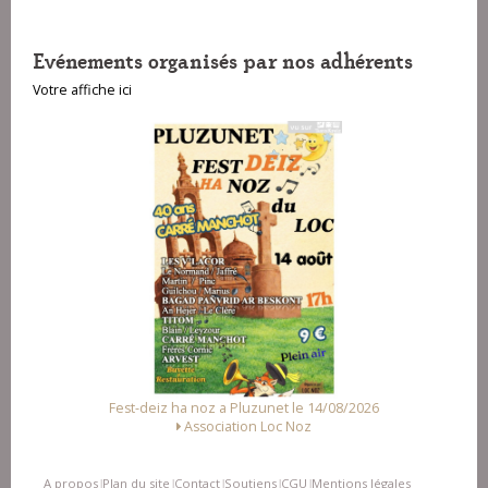
Evénements organisés par nos adhérents
Votre affiche ici
026
Fest Noz a Arzal le 15/08/2026
Alliance des Associations d'Arzal
A propos
Plan du site
Contact
Soutiens
CGU
Mentions légales
|
|
|
|
|