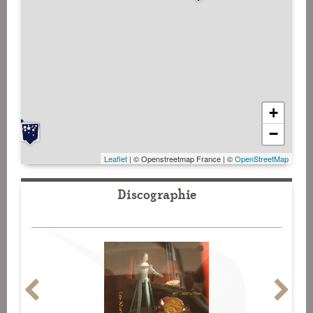
+
−
Leaflet
| © Openstreetmap France | ©
OpenStreetMap
Discographie