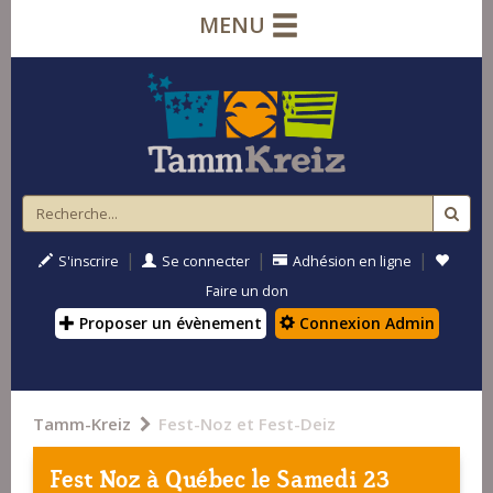
MENU
|
|
|
S'inscrire
Se connecter
Adhésion en ligne
Faire un don
Proposer un évènement
Connexion Admin
Tamm-Kreiz
Fest-Noz et Fest-Deiz
Fest Noz à
Québec
le Samedi 23