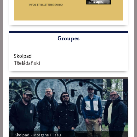
Groupes
Skolpad
Tšelådañskí
Skolpad - Morgane Filleau