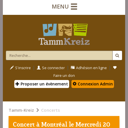
MENU
|
|
|
S'inscrire
Se connecter
Adhésion en ligne
Faire un don
Proposer un évènement
Connexion Admin
Tamm-Kreiz
Concerts
Concert à
Montréal
le Mercredi 20