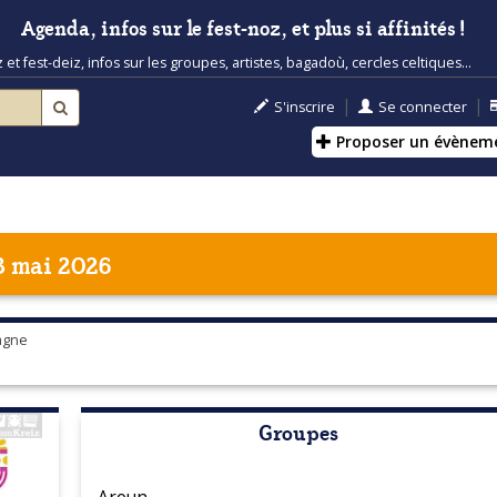
Agenda, infos sur le fest-noz, et plus si affinités !
t fest-deiz, infos sur les groupes, artistes, bagadoù, cercles celtiques...
|
|
S'inscrire
Se connecter
Proposer un évènem
3 mai 2026
tagne
Groupes