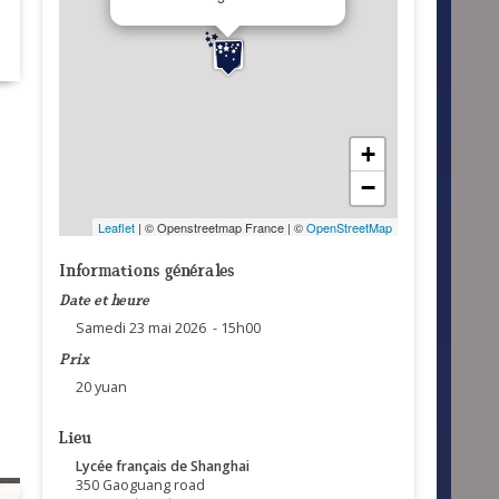
+
−
Leaflet
| © Openstreetmap France | ©
OpenStreetMap
Informations générales
Date et heure
Samedi 23 mai 2026 - 15h00
Prix
20 yuan
Lieu
Lycée français de Shanghai
350 Gaoguang road