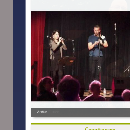
Aroun
Covoiturage