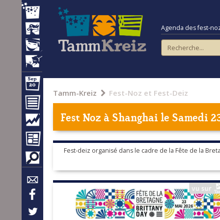
Agenda des fest-noz e
Tamm-Kreiz
Fest-Noz et Fest-Deiz
Fest Noz à
Shanghai
le Samedi 2
Fest-deiz organisé dans le cadre de la Fête de la Bre