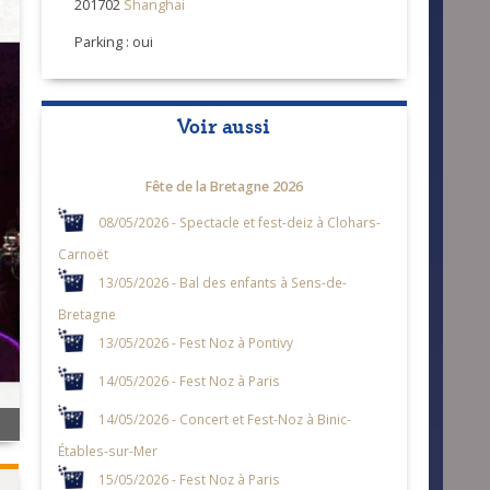
201702
Shanghai
Parking : oui
Voir aussi
Fête de la Bretagne 2026
08/05/2026 - Spectacle et fest-deiz à Clohars-
Carnoët
13/05/2026 - Bal des enfants à Sens-de-
Bretagne
13/05/2026 - Fest Noz à Pontivy
14/05/2026 - Fest Noz à Paris
14/05/2026 - Concert et Fest-Noz à Binic-
Étables-sur-Mer
15/05/2026 - Fest Noz à Paris