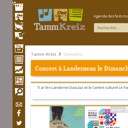
Agenda des fest-noz e
Tamm-Kreiz
Concerts
Concert à
Landerneau
le Dimanch
Ti ar Vro Landerne-Daoulaz et le Centre culturel Le Fam