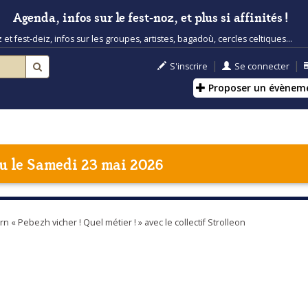
Agenda, infos sur le fest-noz, et plus si affinités !
t fest-deiz, infos sur les groupes, artistes, bagadoù, cercles celtiques...
|
|
S'inscrire
Se connecter
Proposer un évènem
u
le Samedi 23 mai 2026
« Pebezh vicher ! Quel métier ! » avec le collectif Strolleon