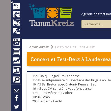
Agenda des fest-noz e
Tamm-Kreiz
Fest-Noz et Fest-Deiz
Concert et Fest-Deiz à
Landernea
15h Skolaj - Bagad Bro Landerne
15h45 Avant-première du spectacle des Bugale an Elorn 
16h15 Bal Breton avec Diatonik Penn ar Bed
16h45 Les CM sur scène vous font danser
17h30 Les Méchants Violons
18h45 Stran
20h Bernard - Gentil