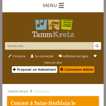
MENU
|
|
|
S'inscrire
Se connecter
Adhésion en ligne
Faire un don
Proposer un évènement
Connexion Admin
Tamm-Kreiz
Concerts
Concert à
Saint-Herblain
le