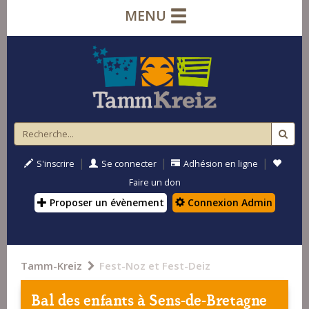
MENU
|
|
|
S'inscrire
Se connecter
Adhésion en ligne
Faire un don
Proposer un évènement
Connexion Admin
Tamm-Kreiz
Fest-Noz et Fest-Deiz
Bal des enfants à
Sens-de-Bretagne