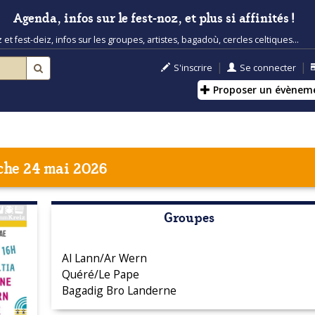
Agenda, infos sur le fest-noz, et plus si affinités !
t fest-deiz, infos sur les groupes, artistes, bagadoù, cercles celtiques...
|
|
S'inscrire
Se connecter
Proposer un évènem
he 24 mai 2026
Groupes
Al Lann/Ar Wern
Quéré/Le Pape
Bagadig Bro Landerne