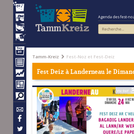
Agenda des fest-noz e
Tamm-Kreiz
Fest-Noz et Fest-Deiz
Fest Deiz à
Landerneau
le Dimanc