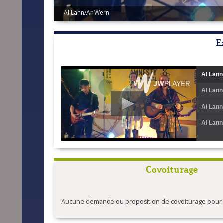
Quéré/Le Pape
E
Al Lann
Al Lann
Al Lann
Al Lann
Covoiturage
Aucune demande ou proposition de covoiturage pour l'