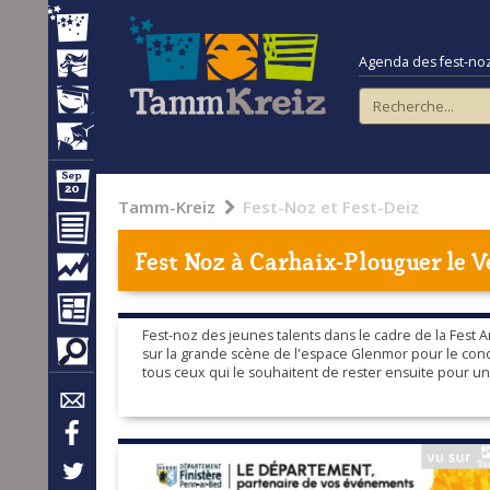
Agenda des fest-noz e
Tamm-Kreiz
Fest-Noz et Fest-Deiz
Fest Noz à
Carhaix-Plouguer
le V
Fest-noz des jeunes talents dans le cadre de la Fest A
sur la grande scène de l'espace Glenmor pour le conce
tous ceux qui le souhaitent de rester ensuite pour u