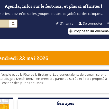
Agenda, infos sur le fest-noz, et plus si affinités !
t fest-deiz, infos sur les groupes, artistes, bagadoù, cercles celtiques...
|
|
S'inscrire
Se connecter
Proposer un évènem
endredi 22 mai 2026
r Vugale et de la Fête de la Bretagne. Les jeunes talents de demain seront
rt Bugale Kreizh Breizh en première partie de soirée et il sera proposé à
n Fest-noz des jeunes pousses !
Groupes