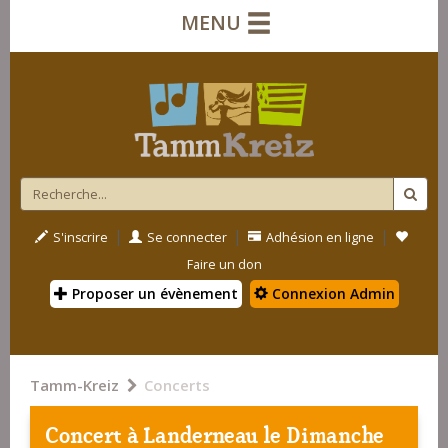
MENU
|
|
|
S'inscrire
Se connecter
Adhésion en ligne
Faire un don
Proposer un évènement
Connexion Admin
Tamm-Kreiz
Concerts
Concert à
Landerneau
le Dimanche