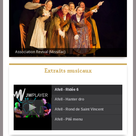
Association Revival (Missillac)
Afell
Extraits musicaux
Afell - Ridée 6
Afell - Hanter dro
Afell - Rond de Saint Vincent
Afell - Pilé menu