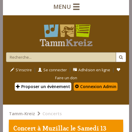
MENU
|
|
|
S'inscrire
Se connecter
Adhésion en ligne
Faire un don
Proposer un évènement
Connexion Admin
Tamm-Kreiz
Concerts
Concert à
Muzillac
le Samedi 13