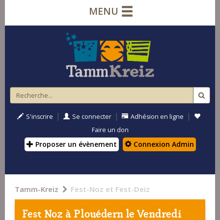
MENU
|
|
|
S'inscrire
Se connecter
Adhésion en ligne
Faire un don
Proposer un évènement
Connexion Admin
Tamm-Kreiz
Fest-Noz et Fest-Deiz
Fest Noz à
Plouédern
le Vendredi