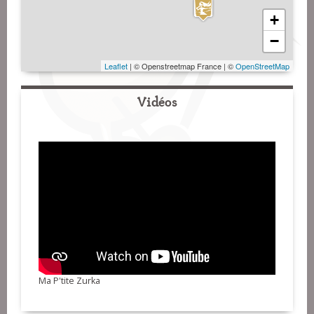
+
−
Leaflet
| © Openstreetmap France | ©
OpenStreetMap
Vidéos
Ma P'tite Zurka