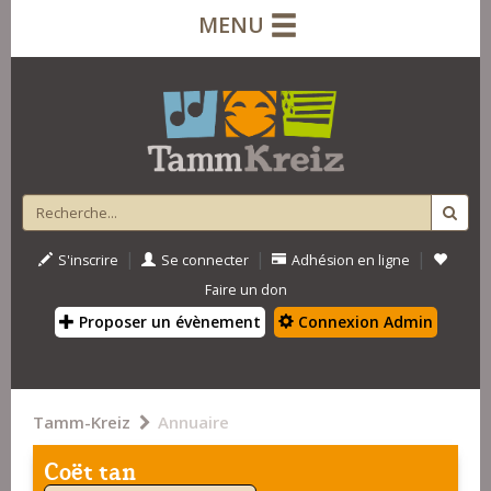
MENU
|
|
|
S'inscrire
Se connecter
Adhésion en ligne
Faire un don
Proposer un évènement
Connexion Admin
Tamm-Kreiz
Annuaire
Coët tan