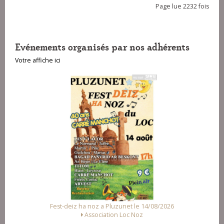
Page lue 2232 fois
Evénements organisés par nos adhérents
Votre affiche ici
t le 14/08/2026
Fest Noz a Arzal le 15/08/2026
c Noz
Alliance des Associations d'Arzal