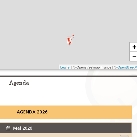
+
−
Leaflet
| © Openstreetmap France | ©
OpenStreet
Agenda
AGENDA 2026
Mai 2026