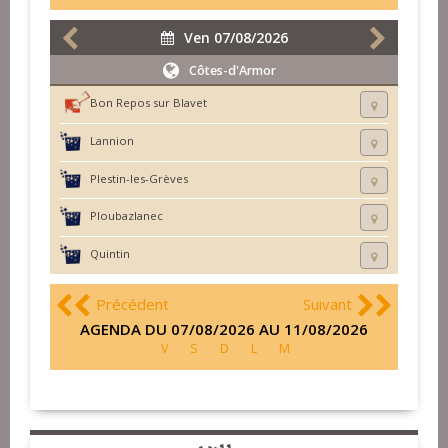
Ven 07/08/2026
Côtes-d'Armor
Bon Repos sur Blavet
Lannion
Plestin-les-Grèves
Ploubazlanec
Quintin
Précédent
Suivant
AGENDA DU 07/08/2026 AU 11/08/2026
V
S
D
L
M