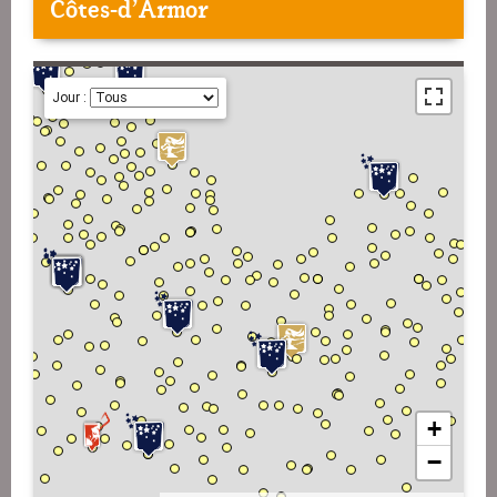
Côtes-d'Armor
Jour :
+
−