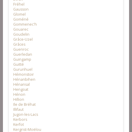
Fréhel
Gausson
Glomel
Goméné
Gommenec'h
Gouarec
Goudelin
Grâce-Uzel
Grâces
Guenroc
Guerledan
Guingamp
Guitté
Gurunhuel
Hémonstoir
Hénanbihen
Hénansal
Hengoat
Hénon
Hillion
Ile de Bréhat
Illifaut
Jugon-les-Lacs
Kerbors
Kerfot
Kergrist-Moëlou