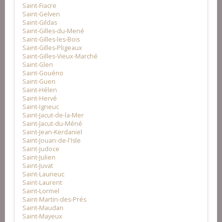
Saint-Fiacre
Saint-Gelven
Saint-Gildas
Saint-Gilles-du-Mené
Saint-Gilles-les-Bois
Saint-Gilles-Pligeaux
Saint-Gilles-Vieux-Marché
Saint-Glen
Saint-Gouéno
Saint-Guen
Saint-Hélen
Saint-Hervé
Saint-Igneuc
Saint-Jacut-de-la-Mer
Saint-Jacut-du-Méné
Saint-Jean-Kerdaniel
Saint-Jouan-de-l'Isle
Saint-Judoce
Saint-Julien
Saint-Juvat
Saint-Launeuc
Saint-Laurent
Saint-Lormel
Saint-Martin-des-Prés
Saint-Maudan
Saint-Mayeux