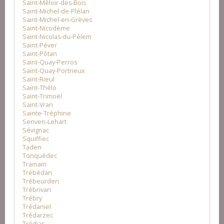
Saint-Méloir-des-Bois
Saint-Michel-de-Plélan
Saint-Michel-en-Grèves
Saint-Nicodème
Saint-Nicolas-du-Pélem
Saint-Péver
Saint-Pôtan
Saint-Quay-Perros
Saint-Quay-Portrieux
Saint-Rieul
Saint-Thélo
Saint-Trimoël
Saint-Vran
Sainte-Tréphine
Senven-Lehart
Sévignac
Squiffiec
Taden
Tonquédec
Tramain
Trébédan
Trébeurden
Trébrivan
Trébry
Trédaniel
Trédarzec
Trédias