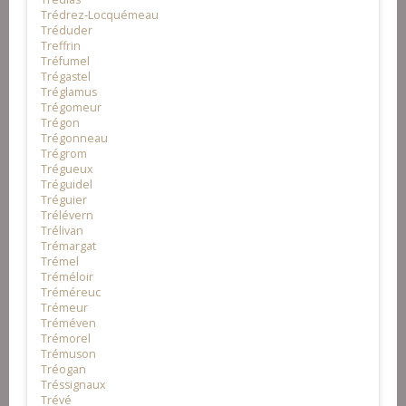
Trédrez-Locquémeau
Tréduder
Treffrin
Tréfumel
Trégastel
Tréglamus
Trégomeur
Trégon
Trégonneau
Trégrom
Trégueux
Tréguidel
Tréguier
Trélévern
Trélivan
Trémargat
Trémel
Tréméloir
Tréméreuc
Trémeur
Tréméven
Trémorel
Trémuson
Tréogan
Tréssignaux
Trévé