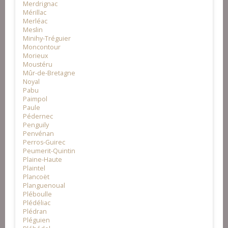
Merdrignac
Mérillac
Merléac
Meslin
Minihy-Tréguier
Moncontour
Morieux
Moustéru
Mûr-de-Bretagne
Noyal
Pabu
Paimpol
Paule
Pédernec
Penguily
Penvénan
Perros-Guirec
Peumerit-Quintin
Plaine-Haute
Plaintel
Plancoët
Planguenoual
Pléboulle
Plédéliac
Plédran
Pléguien