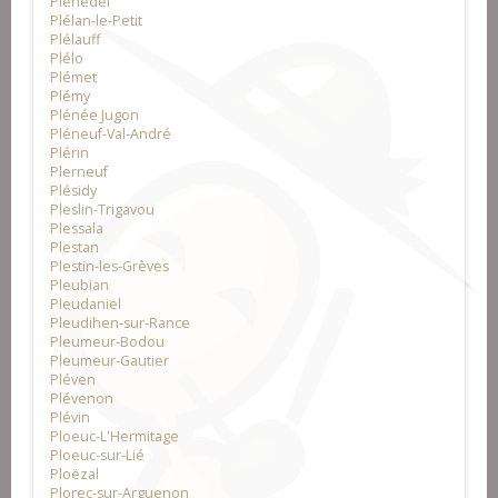
Pléhédel
Plélan-le-Petit
Plélauff
Plélo
Plémet
Plémy
Plénée Jugon
Pléneuf-Val-André
Plérin
Plerneuf
Plésidy
Pleslin-Trigavou
Plessala
Plestan
Plestin-les-Grèves
Pleubian
Pleudaniel
Pleudihen-sur-Rance
Pleumeur-Bodou
Pleumeur-Gautier
Pléven
Plévenon
Plévin
Ploeuc-L'Hermitage
Ploeuc-sur-Lié
Ploëzal
Plorec-sur-Arguenon