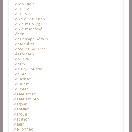
Le Moustoir
Le Quillio
Le Quiou
Le Val d'Arguenon
Le Vieux-Bourg
Le Vieux-Marché
Léhon
Les Champs-Géraux
Les Moulins
Lescouët-Gouarec
Lézardrieux
Loc-Envel
Locarn
Loguivy-Plougras
Lohuec
Louannec
Louargat
Loudéac
Maël-Carhaix
Maël-Pestivien
Magoar
Mantallot
Maroué
Matignon
Mégrit
Mellionnec