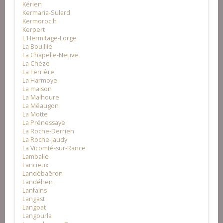
Kérien
Kermaria-Sulard
Kermoroc'h
Kerpert
L'Hermitage-Lorge
La Bouillie
La Chapelle-Neuve
La Chèze
La Ferrière
La Harmoye
La maison
La Malhoure
La Méaugon
La Motte
La Prénessaye
La Roche-Derrien
La Roche-Jaudy
La Vicomté-sur-Rance
Lamballe
Lancieux
Landébaëron
Landéhen
Lanfains
Langast
Langoat
Langourla