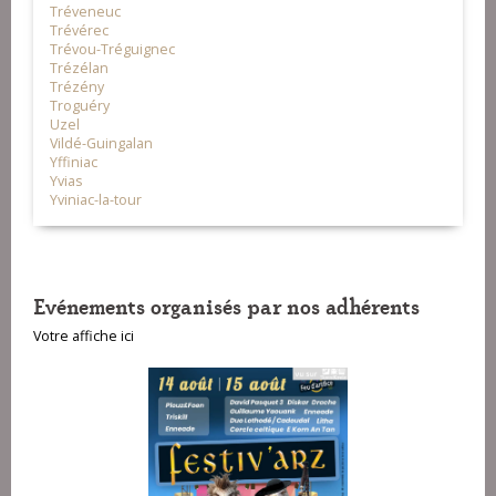
Tréveneuc
Trévérec
Trévou-Tréguignec
Trézélan
Trézény
Troguéry
Uzel
Vildé-Guingalan
Yffiniac
Yvias
Yviniac-la-tour
Evénements organisés par nos adhérents
Votre affiche ici