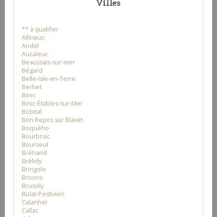
Villes
** à qualifier
Allineuc
Andel
Aucaleuc
Beaussais-sur-mer
Bégard
Belle-Isle-en-Terre
Berhet
Binic
Binic-Étables-sur-Mer
Bobital
Bon Repos sur Blavet
Boquého
Bourbriac
Bourseul
Bréhand
Brélidy
Bringolo
Broons
Brusvily
Bulat-Pestivien
Calanhel
Callac