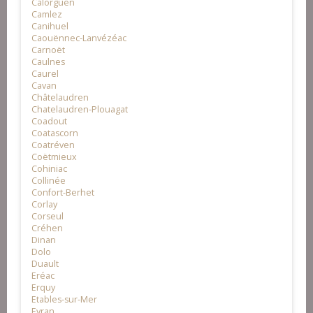
Calorguen
Camlez
Canihuel
Caouënnec-Lanvézéac
Carnoët
Caulnes
Caurel
Cavan
Châtelaudren
Chatelaudren-Plouagat
Coadout
Coatascorn
Coatréven
Coëtmieux
Cohiniac
Collinée
Confort-Berhet
Corlay
Corseul
Créhen
Dinan
Dolo
Duault
Eréac
Erquy
Etables-sur-Mer
Evran