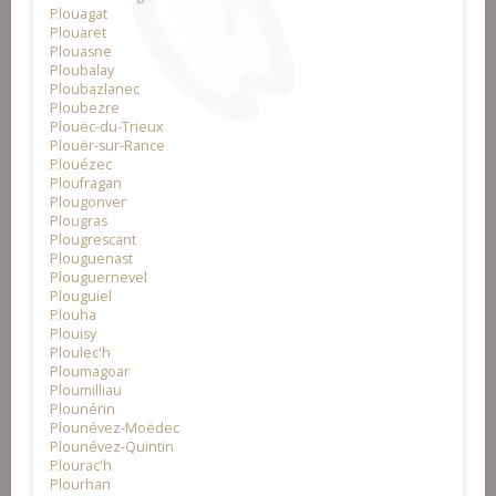
Plouagat
Plouaret
Plouasne
Ploubalay
Ploubazlanec
Ploubezre
Plouëc-du-Trieux
Plouër-sur-Rance
Plouézec
Ploufragan
Plougonver
Plougras
Plougrescant
Plouguenast
Plouguernevel
Plouguiel
Plouha
Plouisy
Ploulec'h
Ploumagoar
Ploumilliau
Plounérin
Plounévez-Moëdec
Plounévez-Quintin
Plourac'h
Plourhan