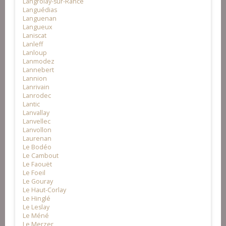
Langrolay-sur-Rance
Languédias
Languenan
Langueux
Laniscat
Lanleff
Lanloup
Lanmodez
Lannebert
Lannion
Lanrivain
Lanrodec
Lantic
Lanvallay
Lanvellec
Lanvollon
Laurenan
Le Bodéo
Le Cambout
Le Faouët
Le Foeil
Le Gouray
Le Haut-Corlay
Le Hinglé
Le Leslay
Le Méné
Le Merzer