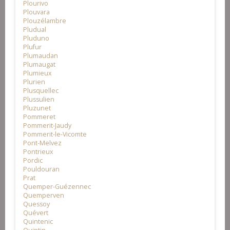
Plourivo
Plouvara
Plouzélambre
Pludual
Pluduno
Plufur
Plumaudan
Plumaugat
Plumieux
Plurien
Plusquellec
Plussulien
Pluzunet
Pommeret
Pommerit-Jaudy
Pommerit-le-Vicomte
Pont-Melvez
Pontrieux
Pordic
Pouldouran
Prat
Quemper-Guézennec
Quemperven
Quessoy
Quévert
Quintenic