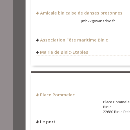
Amicale binicaise de danses bretonnes
jmh22@wanadoo.fr
Association Fête maritime Binic
@fetemaritimebinic
Mairie de Binic-Etables
1 Place Jean Heurtel
22680
Binic-Étables-sur-Mer
FRANCE
Place Pommelec
Place Pommele
Binic
22680 Binic-Ét
Le port