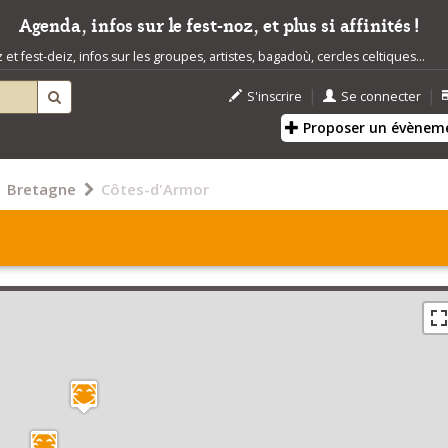
Agenda, infos sur le fest-noz, et plus si affinités !
t fest-deiz, infos sur les groupes, artistes, bagadoù, cercles celtiques...
|
|
S'inscrire
Se connecter
Proposer un évènem
Bretagne
Côtes-d'Armor