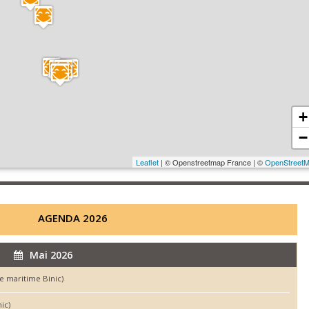
+
−
Leaflet
| © Openstreetmap France | ©
OpenStreet
AGENDA 2026
Mai 2026
e maritime Binic)
ic)