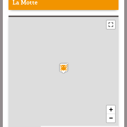
La Motte
+
−