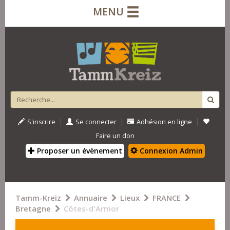
MENU
|
|
|
S'inscrire
Se connecter
Adhésion en ligne
Faire un don
Proposer un évènement
Connexion Admin
Tamm-Kreiz
Annuaire
Lieux
FRANCE
Bretagne
Côtes-d'Armor