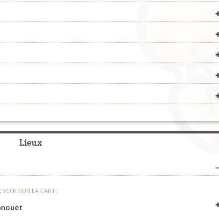
Concerts
>
Organisateurs
Fest-Noz et Fest-Deiz
>
Organisateurs
est.plinn/
Bagad & cercles celtiques
>
Bagadoù
sonerion/
Fest-Noz et Fest-Deiz
>
Organisateurs
Formation
>
Organisateurs
Fest-Noz et Fest-Deiz
>
Organisateurs
Bagad & cercles celtiques
>
Cercles celtiques
Fest-Noz et Fest-Deiz
>
Organisateurs
Fest-Noz et Fest-Deiz
>
Organisateurs
Fest-Noz et Fest-Deiz
>
Organisateurs
Lieux
c
VOIR SUR LA CARTE
anouët