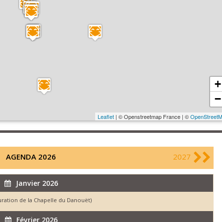
+
−
Leaflet
| © Openstreetmap France | ©
OpenStreet
AGENDA 2026
2027
Janvier 2026
auration de la Chapelle du Danouët)
Février 2026