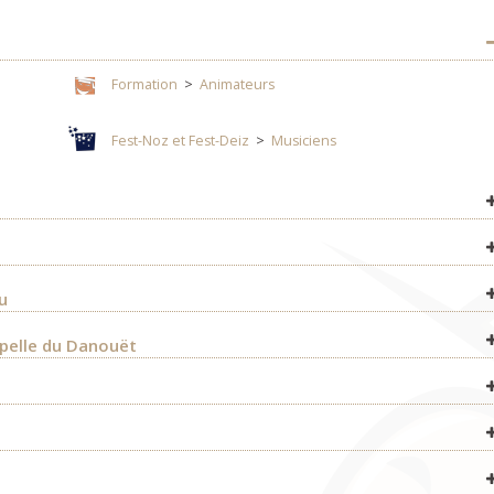
Formation
>
Animateurs
Fest-Noz et Fest-Deiz
>
Musiciens
Fest-Noz et Fest-Deiz
>
Organisateurs
Fest-Noz et Fest-Deiz
>
Organisateurs
u
Fest-Noz et Fest-Deiz
>
Organisateurs
apelle du Danouët
Fest-Noz et Fest-Deiz
>
Organisateurs
Fest-Noz et Fest-Deiz
>
Organisateurs
Formation
>
Organisateurs
Bagad & cercles celtiques
>
Bagadoù
Concerts
>
Organisateurs