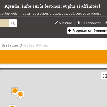
Agenda, infos sur le fest-noz, et plus si affinités !
t fest-deiz, infos sur les groupes, artistes, bagadoù, cercles celtiques...
|
|
S'inscrire
Se connecter
Proposer un évènem
Bretagne
Côtes-d'Armor