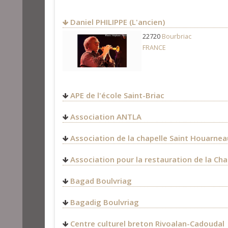
Daniel PHILIPPE (L'ancien)
22720
Bourbriac
FRANCE
APE de l'école Saint-Briac
Association ANTLA
Association de la chapelle Saint Houarnea
Association pour la restauration de la Ch
Le Danouët
Bagad Boulvriag
22390
Bourbriac
SONERION
FRANCE
Bagadig Boulvriag
2 Chemin du Conservatoire
06.47.80.77.92
56270
Ploemeur
22720
Bourbriac
contact@danouet.bzh
Centre culturel breton Rivoalan-Cadoudal
FRANCE
FRANCE