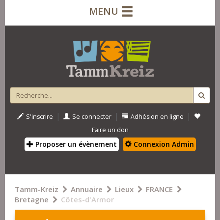
MENU
|
|
|
S'inscrire
Se connecter
Adhésion en ligne
Faire un don
Proposer un évènement
Connexion Admin
Tamm-Kreiz
Annuaire
Lieux
FRANCE
Bretagne
Côtes-d'Armor