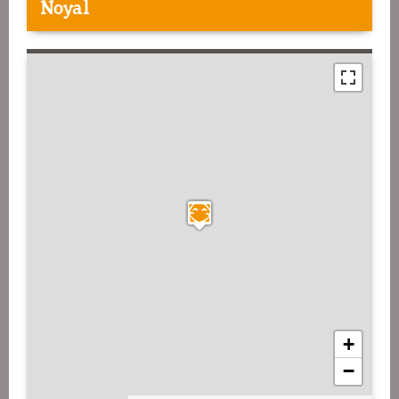
Noyal
+
−