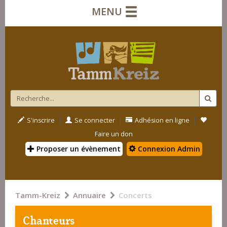
MENU
|
|
|
S'inscrire
Se connecter
Adhésion en ligne
Faire un don
Proposer un évènement
Connexion Admin
Tamm-Kreiz
Annuaire
Concerts
Chanteurs