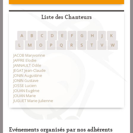
Liste des Chanteurs
A
B
C
D
E
F
G
H
J
K
L
M
O
P
Q
R
S
T
V
W
JACOB Maryvonne
JAFFRE Elodie
JANNAULT Odile
JEGAT Jean-Claude
JONIN Augustine
JONIN Gustave
JOSSE Lucien
JOUAN Eugène
JOUAN Marie
JUGUET Marie-Julienne
Evénements organisés par nos adhérents