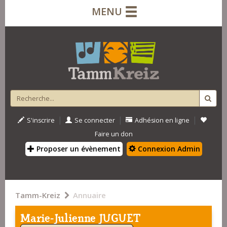
MENU
|
|
|
S'inscrire
Se connecter
Adhésion en ligne
Faire un don
Proposer un évènement
Connexion Admin
Tamm-Kreiz
Annuaire
Marie-Julienne JUGUET