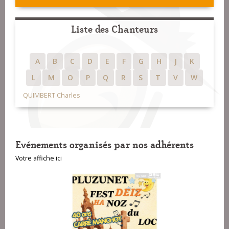
Liste des Chanteurs
A
B
C
D
E
F
G
H
J
K
L
M
O
P
Q
R
S
T
V
W
QUIMBERT Charles
Evénements organisés par nos adhérents
Votre affiche ici