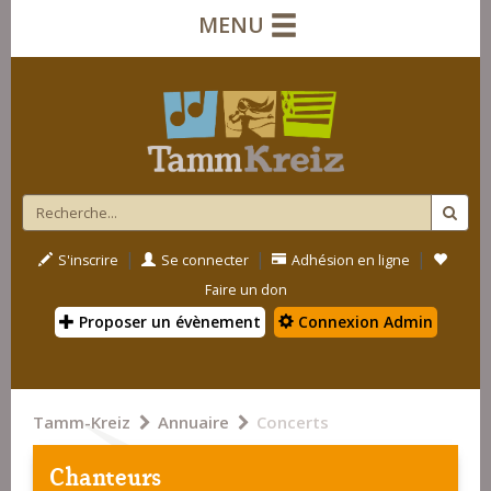
MENU
|
|
|
S'inscrire
Se connecter
Adhésion en ligne
Faire un don
Proposer un évènement
Connexion Admin
Tamm-Kreiz
Annuaire
Concerts
Chanteurs