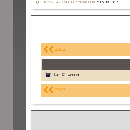
Pierrick TARDIVEL
/
Contrebasse
depuis 2012
2022
Sam 23 :
Lannion
2022