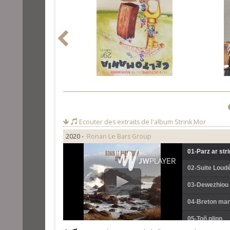
Ecouter des extraits de l'album
Strink Mor
2020 -
Ronan Le Bars Group
01-Parz ar str
02-Suite Loud
03-Dewezhiou
04-Breton man
05-Toñ plinn