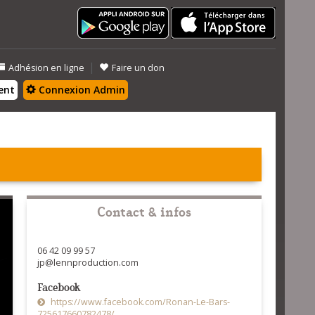
|
Adhésion en ligne
Faire un don
ent
Connexion Admin
Contact & infos
06 42 09 99 57
jp@lennproduction.com
Facebook
https://www.facebook.com/Ronan-Le-Bars-
725617660782478/