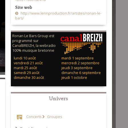
Site web
http://www.lennproduction.fr/artistes/ronan-le-
bars/
Ronan Le Bars Group est
programmé sur
CanalBREIZH, la webradio
100% musique bretonne
lundi 10 août
mardi 1 septembre
vendredi 21 août
mercredi 2 septembre
mardi 25 août
jeudi 3 septembre
samedi 29 août
dimanche 6 septembre
dimanche 30 août
jeudi 1 octobre
Univers
Concerts
Groupes