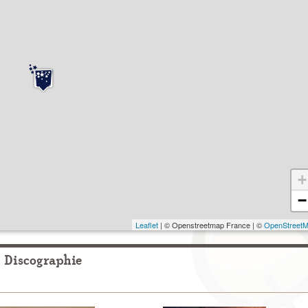
+
−
Leaflet
| © Openstreetmap France | ©
OpenStreet
Discographie