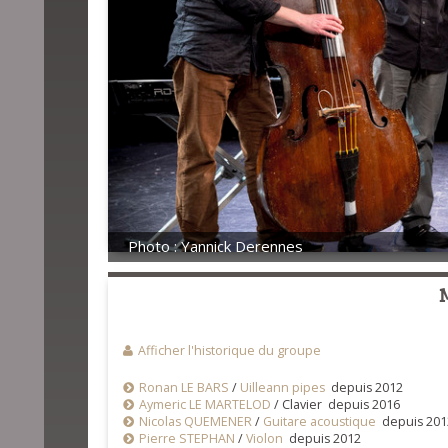
Photo : Yannick Derennes
Afficher l'historique du groupe
Ronan LE BARS
/
Uilleann pipes
depuis 2012
Aymeric LE MARTELOD
/
Clavier depuis 2016
Nicolas QUEMENER
/
Guitare acoustique
depuis 201
Pierre STEPHAN
/
Violon
depuis 2012