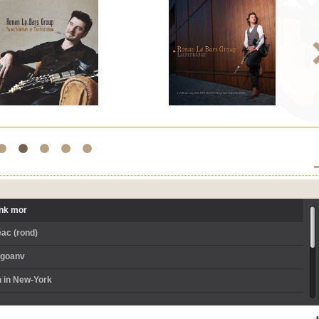
1
2
3
4
5
ink mor
éac (rond)
 goanv
 in New-York