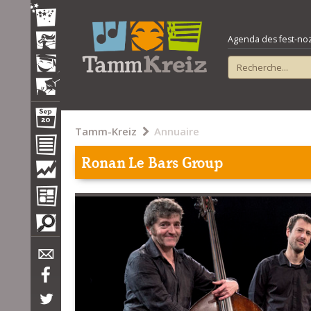
Agenda des fest-noz e
Tamm-Kreiz
Annuaire
Ronan Le Bars Group