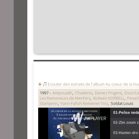
Ecouter des extraits de l'album
Au coeur de la m
1997 -
Ampouailh
,
Chadenn
,
Denez Prigent
,
Dour/Le
Les Ramoneurs de Menhirs
,
Nolwen KORBELL
,
Pevar
Startijenn
,
Yann-Fañch Kemener Trio
, Soldat Louis
01-Peñse nede
02-Zim zoum z
03-Hanter-dro