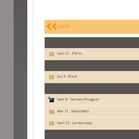
2016
Sam 21 :
Plérin
Jeu 9 :
Brest
Sam 8 :
Carhaix-Plouguer
Mar 11 :
Saint-Malo
Sam 15 :
Landerneau