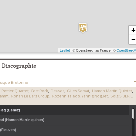
+
−
Leaflet
| © Openstreetmap France | ©
OpenStreet
Discographie
usique Bretonne
 Pottier Quartet
,
Fest Rock
,
Fleuves
,
Gilles Servat
,
Hamon Martin Quintet
,
lamm
,
Ronan Le Bars Group
,
Rozenn Talec & Yannig Noguet
,
Soig SIBERIL
,
leg (Denez)
ad (Hamon Martin quintet)
 (Fleuves)