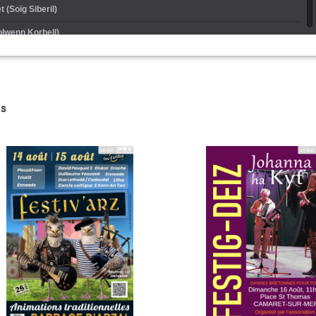
 (Soïg Siberil)
olwenn Korbell)
ntañ (Ronan le Bars)
Pevarlamm)
s
Trouzerion - Me zad me mamm dimeet-me (Yann-Fañch Kemener trio)
cto 1 (Startijenn)
Dour-Le Pottier)
rlet (Red Cardell et le Bagad Kemper)
vet (Rond de Saint-Vincent) (Ampouailh)
ub (Les Ramoneur de menhirs)
e Bour-Bodros)
n Talec- Yannong Noguet)
e en basse cour (Soldat Louis)
porte dans mon coeur (Gilles Servat)