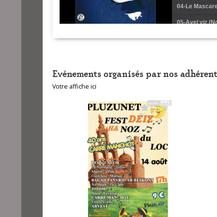
04-Le Mascaret
05-Avel viz (N
06-An erc'h ke
07-Hor Bro (
Evénements organisés par nos adhérent
08-An dro an 
Votre affiche ici
09-El Chaman A
10-Pachpi (Le 
11-Gavotte Pou
12-Tri bali 41
13-Azawad die
14-Chadenn (L
15-4H41 (Roze
16-Route pêch
17-Je vous em