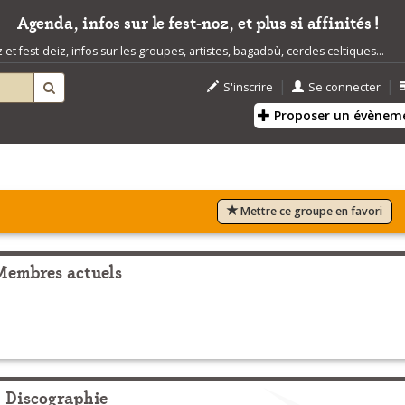
Agenda, infos sur le fest-noz, et plus si affinités !
t fest-deiz, infos sur les groupes, artistes, bagadoù, cercles celtiques...
|
|
S'inscrire
Se connecter
Proposer un évènem
Mettre ce groupe en favori
Membres actuels
Discographie