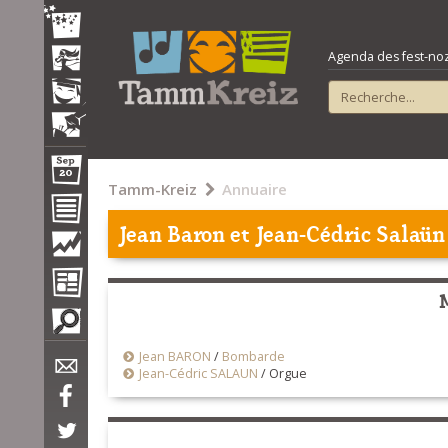
Agenda des fest-noz e
Tamm-Kreiz
Annuaire
Jean Baron et Jean-Cédric Salaün
Jean BARON
/
Bombarde
Jean-Cédric SALAUN
/
Orgue