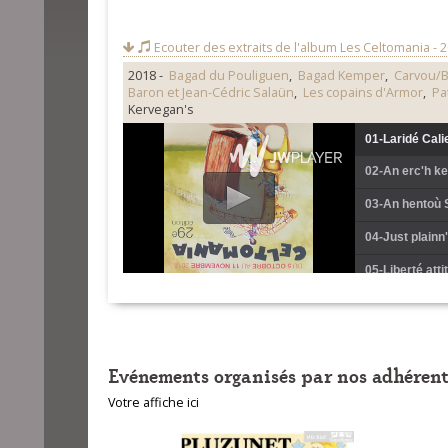
Ecouter des extraits de l'album
Les Celtomania - 
2018 -
Bagad du Pouliguen
,
Bagad Kemper
,
Carvou/B
Baron et Jean-Cédric Salaün
,
Les copains d'Armor
,
Pa
Kervegan's
01-Laridé Cal
02-An erc'h k
03-An hentoù 
04-Just plainn
05-Liberté att
06-Marche (B
07-Hor bro (P
Evénements organisés par nos adhérent
08-The road to
Votre affiche ici
09-Bonite (Ca
10-Buhé er ma