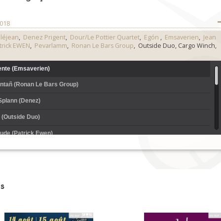
2018
léjean
,
Denez Prigent
,
Dour/Le Pottier Quartet
,
Egón
,
Emsaverien
,
Jean
trick EWEN
,
Pevarlamm
,
Ronan Le Bars Group
, Outside Duo, Cargo Winch,
iente (Emsaverien)
entañ (Ronan Le Bars Group)
Splann (Denez)
' (Outside Duo)
itude (Patrick Ewen)
agad Kemper)
evarlamm)
s
 the fork (Egòn)
rgo Winch)
 prodig (Jean Baron et Jean-Cédric Salaün)